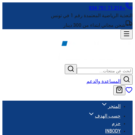
+216 71 751 934
التغذية الرياضية المعتمدة رقم 1 في تونس
شحن مجاني ابتداء من 300 دينار
المساعدة والدعم
المتجر
حسب الهدف
حزم
INBODY