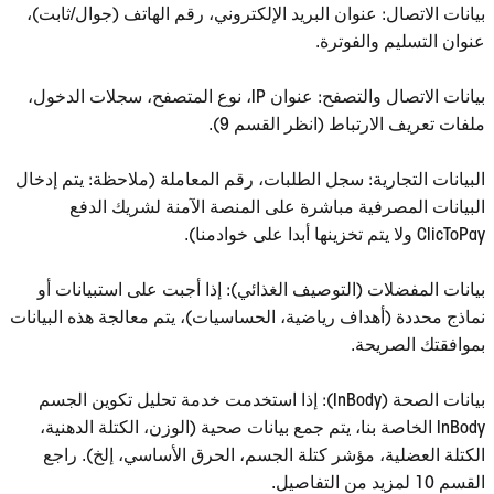
بيانات الاتصال: عنوان البريد الإلكتروني، رقم الهاتف (جوال/ثابت)،
عنوان التسليم والفوترة.
بيانات الاتصال والتصفح: عنوان IP، نوع المتصفح، سجلات الدخول،
ملفات تعريف الارتباط (انظر القسم 9).
البيانات التجارية: سجل الطلبات، رقم المعاملة (ملاحظة: يتم إدخال
البيانات المصرفية مباشرة على المنصة الآمنة لشريك الدفع
ClicToPay ولا يتم تخزينها أبدا على خوادمنا).
بيانات المفضلات (التوصيف الغذائي): إذا أجبت على استبيانات أو
نماذج محددة (أهداف رياضية، الحساسيات)، يتم معالجة هذه البيانات
بموافقتك الصريحة.
بيانات الصحة (InBody): إذا استخدمت خدمة تحليل تكوين الجسم
InBody الخاصة بنا، يتم جمع بيانات صحية (الوزن، الكتلة الدهنية،
الكتلة العضلية، مؤشر كتلة الجسم، الحرق الأساسي، إلخ). راجع
القسم 10 لمزيد من التفاصيل.