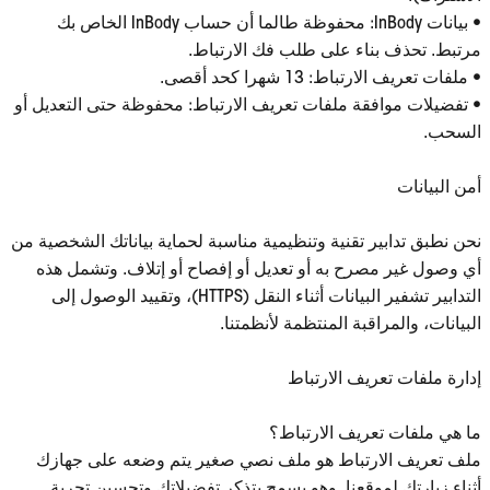
• بيانات InBody: محفوظة طالما أن حساب InBody الخاص بك
مرتبط. تحذف بناء على طلب فك الارتباط.
• ملفات تعريف الارتباط: 13 شهرا كحد أقصى.
• تفضيلات موافقة ملفات تعريف الارتباط: محفوظة حتى التعديل أو
السحب.
أمن البيانات
نحن نطبق تدابير تقنية وتنظيمية مناسبة لحماية بياناتك الشخصية من
أي وصول غير مصرح به أو تعديل أو إفصاح أو إتلاف. وتشمل هذه
التدابير تشفير البيانات أثناء النقل (HTTPS)، وتقييد الوصول إلى
البيانات، والمراقبة المنتظمة لأنظمتنا.
إدارة ملفات تعريف الارتباط
ما هي ملفات تعريف الارتباط؟
ملف تعريف الارتباط هو ملف نصي صغير يتم وضعه على جهازك
أثناء زيارتك لموقعنا. وهو يسمح بتذكر تفضيلاتك وتحسين تجربة