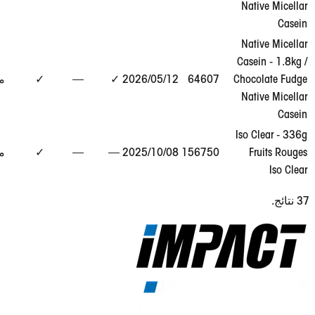
→
Na
Na
Cas
عرض
Choc
64607
12‏/05‏/2026
✓
—
✓
مطابق
التقرير
→
Na
Iso
عرض
156750
08‏/10‏/2025
—
—
✓
مطابق
التقرير
→