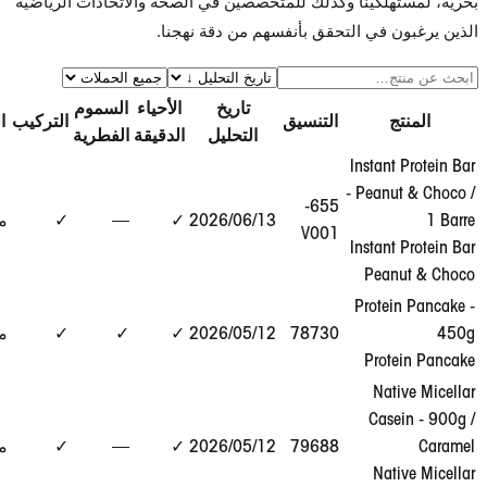
لكينا وكذلك للمتخصصين في الصحة والاتحادات الرياضية
 في التحقق بأنفسهم من دقة نهجنا.
تاريخ
الأحياء
السموم
عرض
التنسيق
التركيب
الحكم
التحليل
الدقيقة
الفطرية
التقرير
Instan
- Pean
عرض
655-
13‏/06‏/2026
✓
—
✓
مطابق
التقرير
V001
→
Instan
Pea
Prote
عرض
78730
12‏/05‏/2026
✓
✓
✓
مطابق
التقرير
→
Pro
Na
Cas
عرض
79688
12‏/05‏/2026
✓
—
✓
مطابق
التقرير
→
Na