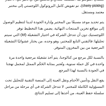
(cherry-picking)، تم تفويض كامل البروتوكول اللوجستي إلى مختبر
ل.
د مسبقًا بين المختبر وإدارة الجودة لدينا لتنظيم الوصول
ين المنتجات النهائية. يضمن هذا التخطيط توفر
اللوجستيك دون أن تتدخل الشركة في اختيار التشغيلة (lot) التي سيتم
ني التابع للمختبر، وهو وحده، من يختار عشوائيًا التشغيلة
بين المخزون المتوفر.
رجع من كتالوجنا، يتم أخذ تشغيلة مرجعية واحدة مرة
ملة سنوية، وتُعتبر بمثابة الحَكَم الممثل لمجمل نهجنا
نسبة لهذا المرجع.
مين الأختام ونقل العينة إلى المنصة التقنية للتحليل تحت
كاملة للمختبر. لا تتدخل الشركة في أي مرحلة من مراحل
ينة، من أخذها إلى تسليم النتائج.