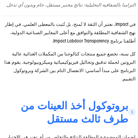
فافية التحليلية: نتائج مختبر مستقل، خام وبدون أي تدخل.
Impact، نعتبر أن الثقة لا تُمنح، بل تُثبت بالمعطى العلمي. في إطار
المطلقة والتوافق مع أعلى المعايير الصناعية الدولية،
I.
 جميع منتجات كتالوجنا من المكملات الغذائية عالية
ة تدقيق وتحاليل فيزيوكيميائية وميكروبيولوجية. يقوم هذا
مبدأ أساسي: الانفصال التام بين الشركة وبروتوكول
وكول أخذ العينات من
 ثالث مستقل
عية المطلقة للنتائج والتخلص من أي تحيز في الاختيار