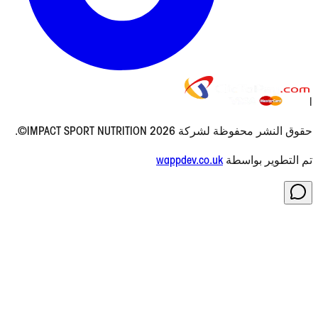
ة IMPACT SPORT NUTRITION 2026©.
واسطة
wappdev.co.uk