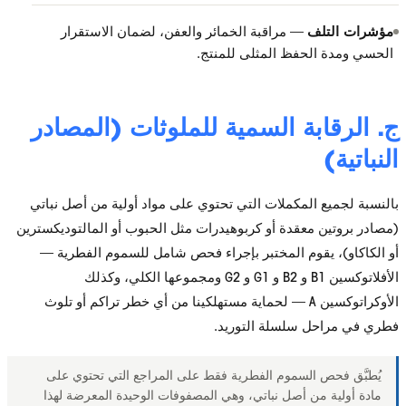
لف
— مراقبة الخمائر والعفن، لضمان الاستقرار
الحفظ المثلى للمنتج.
ابة السمية للملوثات (المصادر
ع المكملات التي تحتوي على مواد أولية من أصل نباتي
ن معقدة أو كربوهيدرات مثل الحبوب أو المالتوديكسترين
 يقوم المختبر بإجراء فحص شامل للسموم الفطرية —
الأفلاتوكسين B1 و B2 و G1 و G2 ومجموعها الكلي، وكذلك
الأوكراتوكسين A — لحماية مستهلكينا من أي خطر تراكم أو تلوث
حل سلسلة التوريد.
ص السموم الفطرية فقط على المراجع التي تحتوي على
 من أصل نباتي، وهي المصفوفات الوحيدة المعرضة لهذا