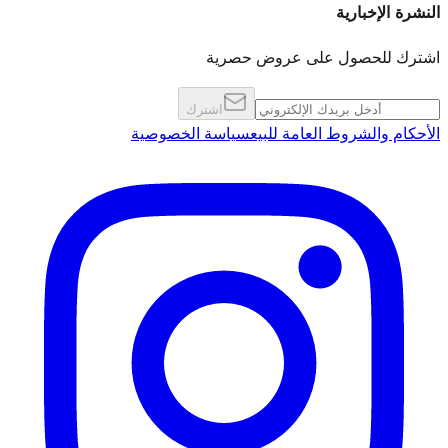
رية
ول على عروض حصرية
اشترك
روط العامة للبيع
سياسة الخصوصية