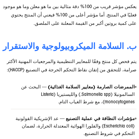
يعكس مؤشر قريب من 100% دقة مثالية بين ما هو معلن وما هو موجود
فعليًا في المنتج. أما مؤشر أعلى من 100% فيعني أن المنتج يحتوي
ين أكبر من القيمة المعلنة على الملصق.
امة الميكروبيولوجية والاستقرار
تج وفقًا للمعايير التنظيمية والمرجعيات المهنية الأكثر
من إتقان نقاط التحكم الحرجة في التصنيع (HACCP):
ارمة (معايير السلامة الغذائية)
— البحث عن
السالمونيلا (Salmonella spp.) والليستيريا (Listeria
ب التام.
افة في عملية التصنيع
— عد الإشريكية القولونية
(Escherichia coli) والفلورا الهوائية المعتدلة الحرارة، لضمان
روط التصنيع.