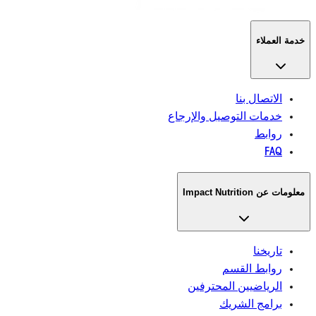
 بنا
التوصيل والإرجاع
القسم
يين المحترفين
الشريك